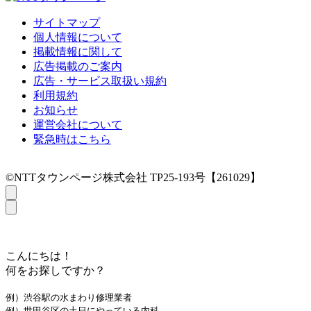
サイトマップ
個人情報について
掲載情報に関して
広告掲載のご案内
広告・サービス取扱い規約
利用規約
お知らせ
運営会社について
緊急時はこちら
©NTTタウンページ株式会社 TP25-193号【261029】
こんにちは！
何をお探しですか？
例）渋谷駅の水まわり修理業者
例）世田谷区の土日にやっている内科