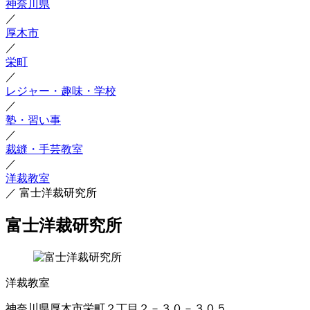
神奈川県
／
厚木市
／
栄町
／
レジャー・趣味・学校
／
塾・習い事
／
裁縫・手芸教室
／
洋裁教室
／
富士洋裁研究所
富士洋裁研究所
洋裁教室
神奈川県厚木市栄町２丁目２－３０－３０５