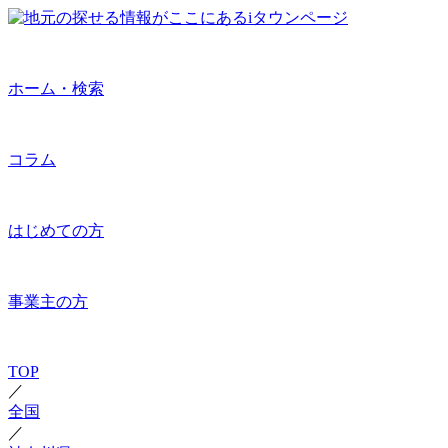
ホーム・検索
コラム
はじめての方
事業主の方
TOP
／
全国
／