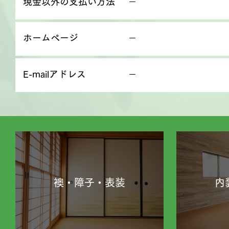
現金以外の支払い方法
－
ホームページ
－
E-mailアドレス
－
襖・障子・表装
内