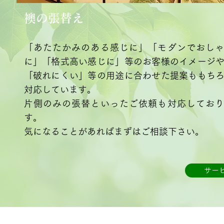
襖の張替え
「あたたかみのある感じに」「モダンでおし
に」「格式高い感じに」等のお客様のイメージ
「破れにくい」等の用途に合わせた提案ももち
対応しています。
片側のみの張替といったご依頼も対応してお
す。
気になることがあればまずはご相談下さい。
サー