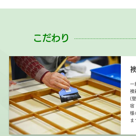
こだわり
一
襖
(
宿
様
ま