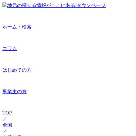
ホーム・検索
コラム
はじめての方
事業主の方
TOP
／
全国
／