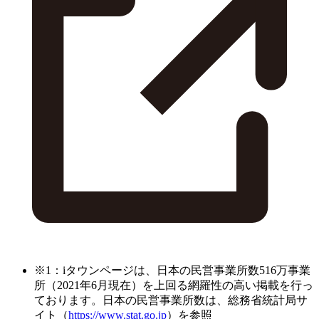
※1：iタウンページは、日本の民営事業所数516万事業
所（2021年6月現在）を上回る網羅性の高い掲載を行っ
ております。日本の民営事業所数は、総務省統計局サ
イト（
https://www.stat.go.jp
）を参照