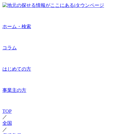
ホーム・検索
コラム
はじめての方
事業主の方
TOP
／
全国
／