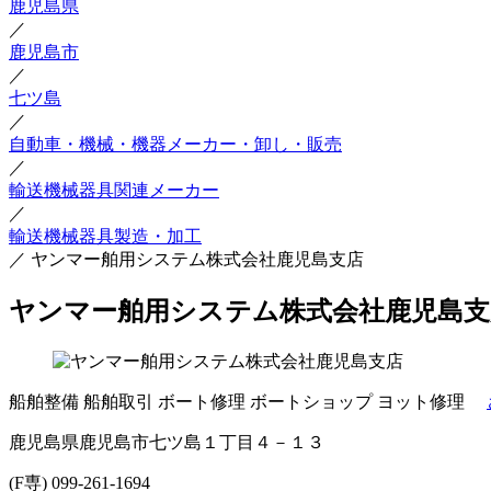
鹿児島県
／
鹿児島市
／
七ツ島
／
自動車・機械・機器メーカー・卸し・販売
／
輸送機械器具関連メーカー
／
輸送機械器具製造・加工
／
ヤンマー舶用システム株式会社鹿児島支店
ヤンマー舶用システム株式会社鹿児島支
船舶整備
船舶取引
ボート修理
ボートショップ
ヨット修理
鹿児島県鹿児島市七ツ島１丁目４－１３
(F専) 099-261-1694