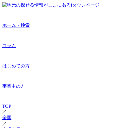
ホーム・検索
コラム
はじめての方
事業主の方
TOP
／
全国
／