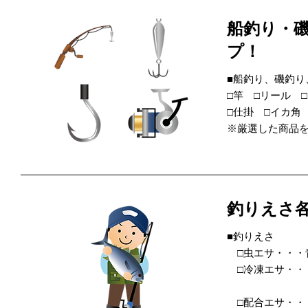
船釣り・
プ！
■船釣り、磯釣り
□竿 □リール 
□仕掛 □イカ角
※厳選した商品
釣りえさ
■釣りえさ
□虫エサ・・・
□冷凍エサ・・
オキアミ
□配合エサ・・