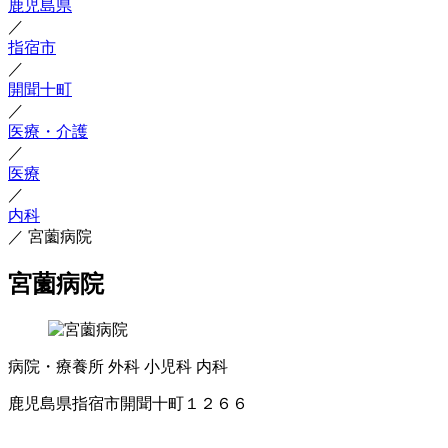
鹿児島県
／
指宿市
／
開聞十町
／
医療・介護
／
医療
／
内科
／
宮薗病院
宮薗病院
病院・療養所
外科
小児科
内科
鹿児島県指宿市開聞十町１２６６