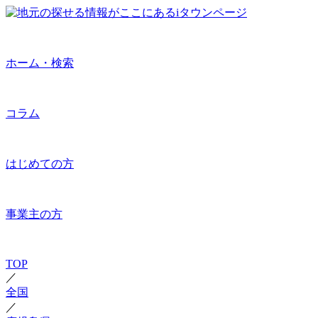
ホーム・検索
コラム
はじめての方
事業主の方
TOP
／
全国
／