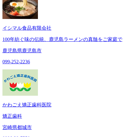
イシマル食品有限会社
100年紡ぐ味の伝統、鹿児島ラーメンの真髄をご家庭で
鹿児島県鹿児島市
099-252-2236
かわごえ矯正歯科医院
矯正歯科
宮崎県都城市