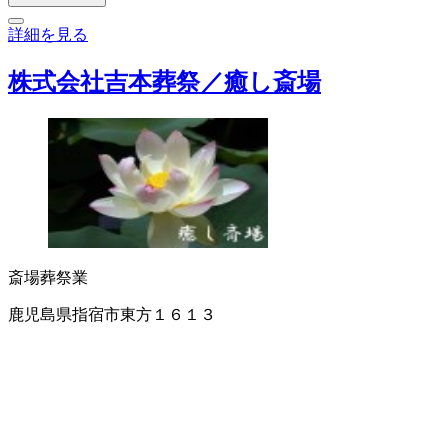
詳細を見る
株式会社吉本葬祭／癒し斎場
斎場
葬祭業
鹿児島県指宿市東方１６１３