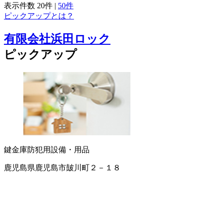
表示件数
20件
|
50件
ピックアップとは？
有限会社浜田ロック
ピックアップ
鍵
金庫
防犯用設備・用品
鹿児島県鹿児島市皷川町２－１８