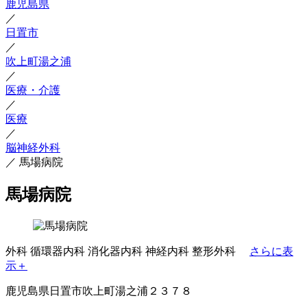
鹿児島県
／
日置市
／
吹上町湯之浦
／
医療・介護
／
医療
／
脳神経外科
／
馬場病院
馬場病院
外科
循環器内科
消化器内科
神経内科
整形外科
さらに表
示＋
鹿児島県日置市吹上町湯之浦２３７８