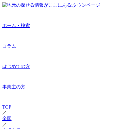
ホーム・検索
コラム
はじめての方
事業主の方
TOP
／
全国
／