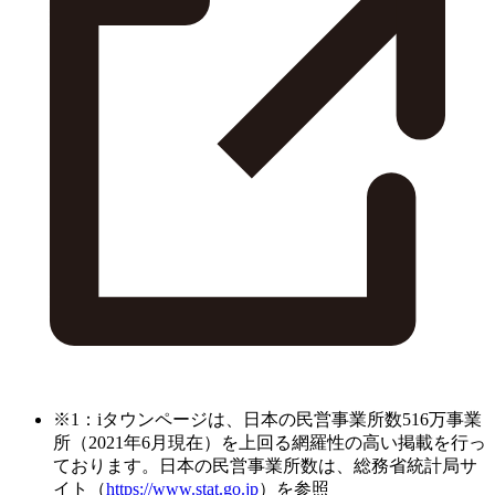
※1：iタウンページは、日本の民営事業所数516万事業
所（2021年6月現在）を上回る網羅性の高い掲載を行っ
ております。日本の民営事業所数は、総務省統計局サ
イト（
https://www.stat.go.jp
）を参照