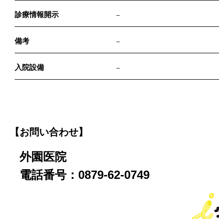
診療情報開示
－
備考
－
入院設備
－
【お問い合わせ】
外園医院
電話番号：0879-62-0749