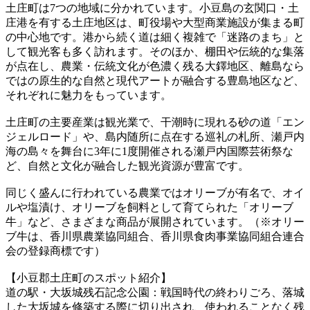
土庄町は7つの地域に分かれています。小豆島の玄関口・土
庄港を有する土庄地区は、町役場や大型商業施設が集まる町
の中心地です。港から続く道は細く複雑で「迷路のまち」と
して観光客も多く訪れます。そのほか、棚田や伝統的な集落
が点在し、農業・伝統文化が色濃く残る大鐸地区、離島なら
ではの原生的な自然と現代アートが融合する豊島地区など、
それぞれに魅力をもっています。
土庄町の主要産業は観光業で、干潮時に現れる砂の道「エン
ジェルロード」や、島内随所に点在する巡礼の札所、瀬戸内
海の島々を舞台に3年に1度開催される瀬戸内国際芸術祭な
ど、自然と文化が融合した観光資源が豊富です。
同じく盛んに行われている農業ではオリーブが有名で、オイ
ルや塩漬け、オリーブを飼料として育てられた「オリーブ
牛」など、さまざまな商品が展開されています。（※オリー
ブ牛は、香川県農業協同組合、香川県食肉事業協同組合連合
会の登録商標です）
【小豆郡土庄町のスポット紹介】
道の駅・大坂城残石記念公園：戦国時代の終わりごろ、落城
した大坂城を修築する際に切り出され、使われることなく残