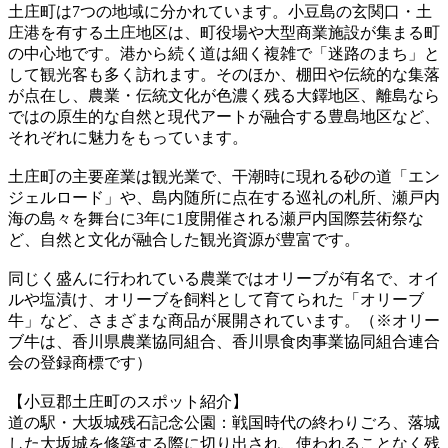
土庄町は7つの地域に分かれています。小豆島の玄関口・土
庄港を有する土庄地区は、町役場や大型商業施設が集まる町
の中心地です。港から続く道は細く複雑で「迷路のまち」と
して観光客も多く訪れます。そのほか、棚田や伝統的な集落
が点在し、農業・伝統文化が色濃く残る大鐸地区、離島なら
ではの原生的な自然と現代アートが融合する豊島地区など、
それぞれに魅力をもっています。
土庄町の主要産業は観光業で、干潮時に現れる砂の道「エン
ジェルロード」や、島内随所に点在する巡礼の札所、瀬戸内
海の島々を舞台に3年に1度開催される瀬戸内国際芸術祭な
ど、自然と文化が融合した観光資源が豊富です。
同じく盛んに行われている農業ではオリーブが有名で、オイ
ルや塩漬け、オリーブを飼料として育てられた「オリーブ
牛」など、さまざまな商品が展開されています。（※オリー
ブ牛は、香川県農業協同組合、香川県食肉事業協同組合連合
会の登録商標です）
【小豆郡土庄町のスポット紹介】
道の駅・大坂城残石記念公園：戦国時代の終わりごろ、落城
した大坂城を修築する際に切り出され、使われることなく残