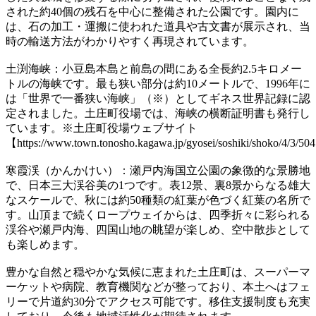
された約40個の残石を中心に整備された公園です。園内に
は、石の加工・運搬に使われた道具や古文書が展示され、当
時の輸送方法がわかりやすく再現されています。
土渕海峡：小豆島本島と前島の間にある全長約2.5キロメー
トルの海峡です。最も狭い部分は約10メートルで、1996年に
は「世界で一番狭い海峡」（※）としてギネス世界記録に認
定されました。土庄町役場では、海峡の横断証明書も発行し
ています。※土庄町役場ウェブサイト
【https://www.town.tonosho.kagawa.jp/gyosei/soshiki/shoko/4/3/50
寒霞渓（かんかけい）：瀬戸内海国立公園の象徴的な景勝地
で、日本三大渓谷美の1つです。表12景、裏8景からなる雄大
なスケールで、秋には約50種類の紅葉が色づく紅葉の名所で
す。山頂まで続くロープウェイからは、四季折々に彩られる
渓谷や瀬戸内海、四国山地の眺望が楽しめ、空中散歩として
も楽しめます。
豊かな自然と穏やかな気候に恵まれた土庄町は、スーパーマ
ーケットや病院、教育機関などが整っており、本土へはフェ
リーで片道約30分でアクセス可能です。移住支援制度も充実