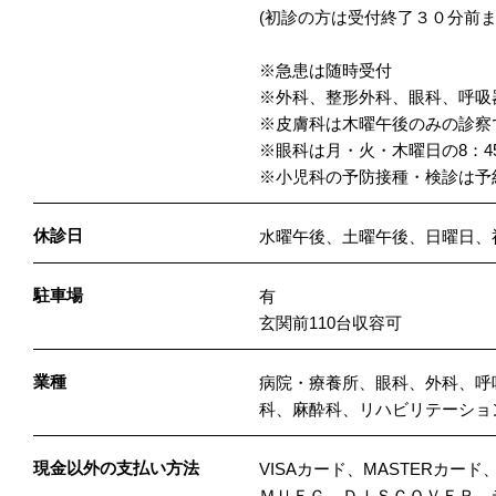
(初診の方は受付終了３０分前
※急患は随時受付
※外科、整形外科、眼科、呼吸
※皮膚科は木曜午後のみの診察
※眼科は月・火・木曜日の8：4
※小児科の予防接種・検診は予
休診日
水曜午後、土曜午後、日曜日、
駐車場
有
玄関前110台収容可
業種
病院・療養所、眼科、外科、呼
科、麻酔科、リハビリテーショ
現金以外の支払い方法
VISAカード、MASTERカード
ＭＵＦＧ、ＤＩＳＣＯＶＥＲ、