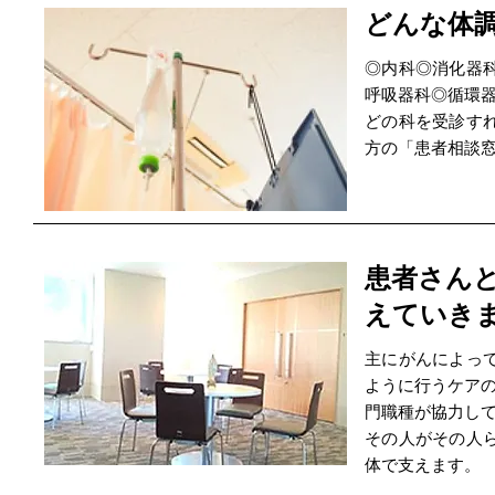
どんな体
◎内科◎消化器
呼吸器科◎循環
どの科を受診す
方の「患者相談
患者さん
えていき
主にがんによっ
ように行うケアの
門職種が協力し
その人がその人
体で支えます。