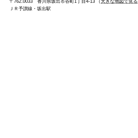
〒762₋0033 香川県坂出市谷町1丁目4-13 （
大きな地図で見る
ＪＲ予讃線・坂出駅