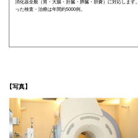
消化器全般（胃・大腸・肝臓・膵臓・胆嚢）に対応します
った検査・治療は年間約5000例。
【写真】