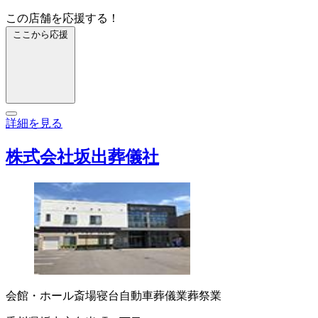
この店舗を応援する！
ここから応援
詳細を見る
株式会社坂出葬儀社
会館・ホール
斎場
寝台自動車
葬儀業
葬祭業