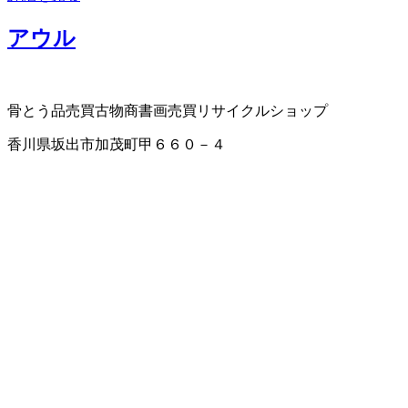
アウル
骨とう品売買
古物商
書画売買
リサイクルショップ
香川県坂出市加茂町甲６６０－４