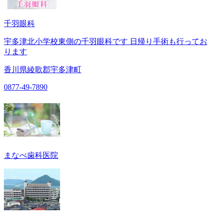
千羽眼科
宇多津北小学校東側の千羽眼科です 日帰り手術も行ってお
ります
香川県綾歌郡宇多津町
0877-49-7890
まなべ歯科医院