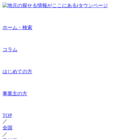
ホーム・検索
コラム
はじめての方
事業主の方
TOP
／
全国
／