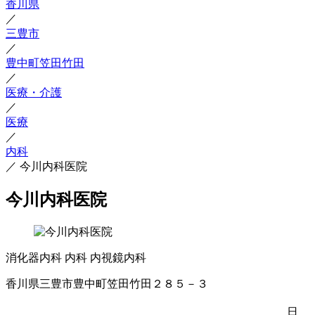
香川県
／
三豊市
／
豊中町笠田竹田
／
医療・介護
／
医療
／
内科
／
今川内科医院
今川内科医院
消化器内科
内科
内視鏡内科
香川県三豊市豊中町笠田竹田２８５－３
日