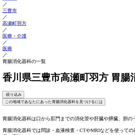
／
三豊市
／
高瀬町羽方
／
医療・介護
／
医療
／
胃腸消化器科の一覧
香川県三豊市高瀬町羽方 胃腸
絞り込み
この地域であなたにあった胃腸消化器科を見つけるには
胃腸消化器科は口から肛門までの消化管や肝臓や膵臓、胆の
胃腸消化器科では問診・血液検査・CTやMRIなどを使って