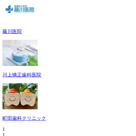
藤川医院
川上矯正歯科医院
町田歯科クリニック
1
1