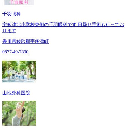
千羽眼科
宇多津北小学校東側の千羽眼科です 日帰り手術も行ってお
ります
香川県綾歌郡宇多津町
0877-49-7890
山地外科医院