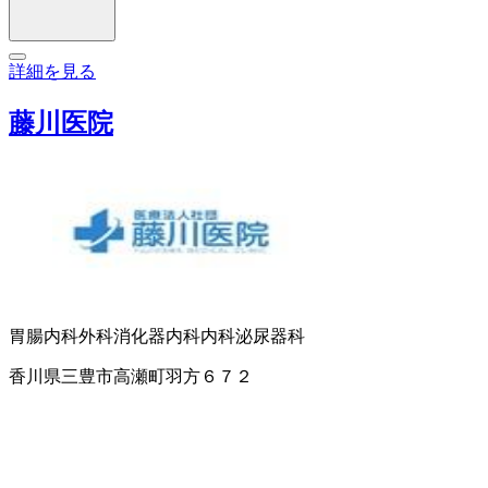
詳細を見る
藤川医院
胃腸内科
外科
消化器内科
内科
泌尿器科
香川県三豊市高瀬町羽方６７２