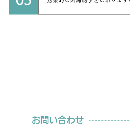
03
効果的な歯周病予防はあります
歯周病の主な原因はプラークです。そ
基本となります。加えて、歯石の除去
けることをおすすめします。
お問い合わせ