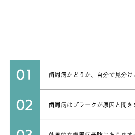
01
歯周病かどうか、自分で見分け
歯周病は、歯ぐきの痛み・腫れ・出血
り、口臭が気になるといった症状が見ら
02
歯周病はプラークが原因と聞き
性があります。歯周病は初期には自覚
いところです。 少しでも違和感を覚え
プラークとは、歯や被せ物の表面に付
だけでは取り除けないため、毎日の歯