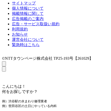
サイトマップ
個人情報について
掲載情報に関して
広告掲載のご案内
広告・サービス取扱い規約
利用規約
お知らせ
運営会社について
緊急時はこちら
©NTTタウンページ株式会社 TP25-193号【261029】
こんにちは！
何をお探しですか？
例）渋谷駅の水まわり修理業者
例）世田谷区の土日にやっている内科