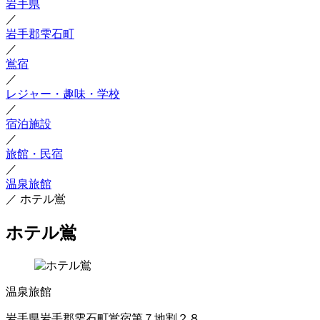
岩手県
／
岩手郡雫石町
／
鴬宿
／
レジャー・趣味・学校
／
宿泊施設
／
旅館・民宿
／
温泉旅館
／
ホテル鴬
ホテル鴬
温泉旅館
岩手県岩手郡雫石町鴬宿第７地割２８