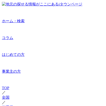
ホーム・検索
コラム
はじめての方
事業主の方
TOP
／
全国
／