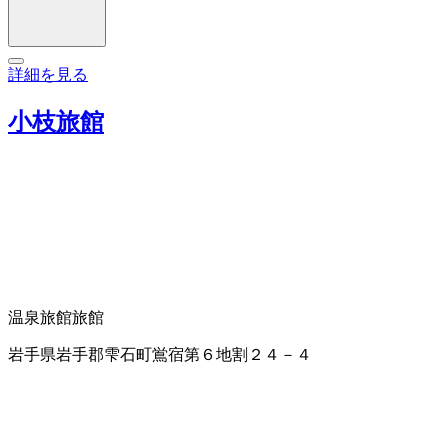
詳細を見る
小枝旅館
温泉旅館
旅館
岩手県岩手郡雫石町鴬宿第６地割２４－４