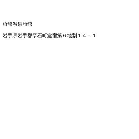
旅館
温泉旅館
岩手県岩手郡雫石町鴬宿第６地割１４－１