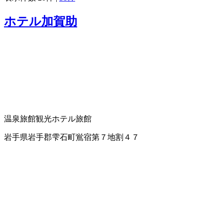
ホテル加賀助
温泉旅館
観光ホテル
旅館
岩手県岩手郡雫石町鴬宿第７地割４７