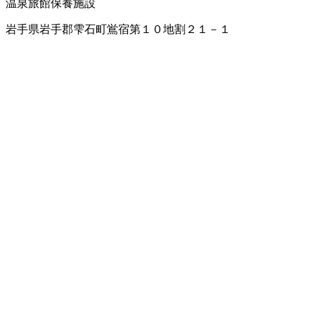
温泉旅館
保養施設
岩手県岩手郡雫石町鴬宿第１０地割２１－１