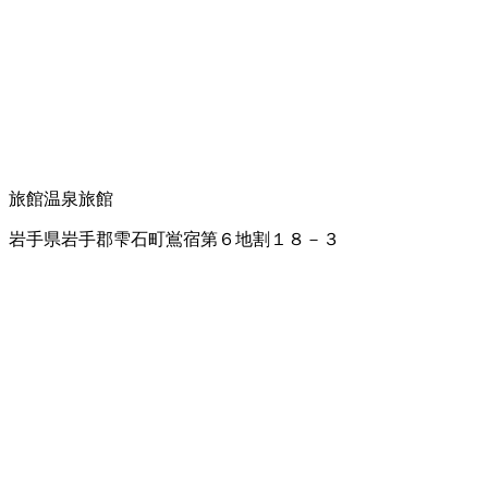
旅館
温泉旅館
岩手県岩手郡雫石町鴬宿第６地割１８－３