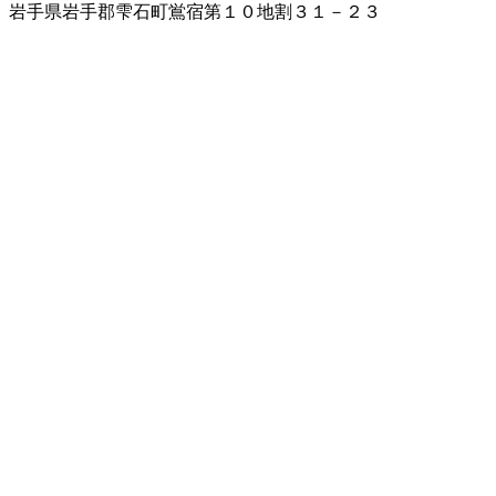
岩手県岩手郡雫石町鴬宿第１０地割３１－２３