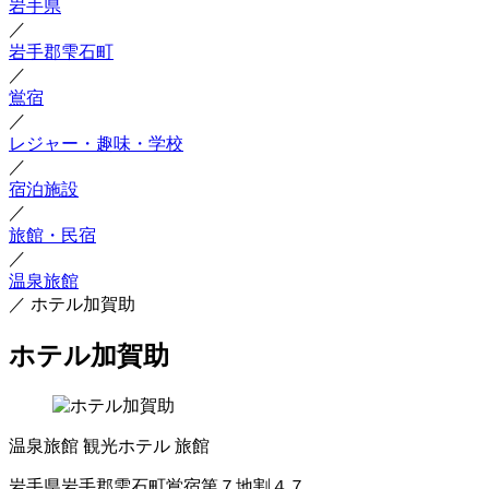
岩手県
／
岩手郡雫石町
／
鴬宿
／
レジャー・趣味・学校
／
宿泊施設
／
旅館・民宿
／
温泉旅館
／
ホテル加賀助
ホテル加賀助
温泉旅館
観光ホテル
旅館
岩手県岩手郡雫石町鴬宿第７地割４７