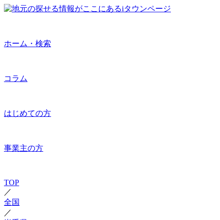
ホーム・検索
コラム
はじめての方
事業主の方
TOP
／
全国
／