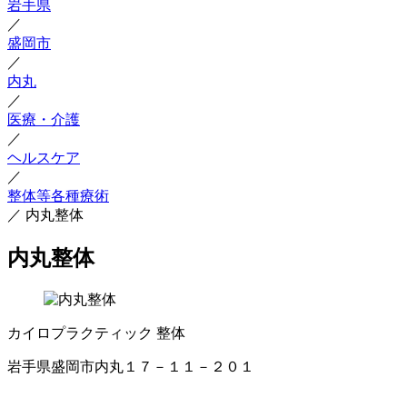
岩手県
／
盛岡市
／
内丸
／
医療・介護
／
ヘルスケア
／
整体等各種療術
／
内丸整体
内丸整体
カイロプラクティック
整体
岩手県盛岡市内丸１７－１１－２０１