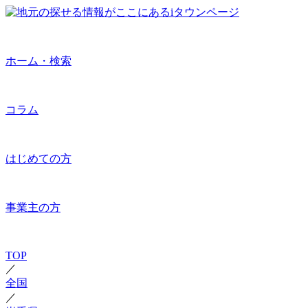
ホーム・検索
コラム
はじめての方
事業主の方
TOP
／
全国
／