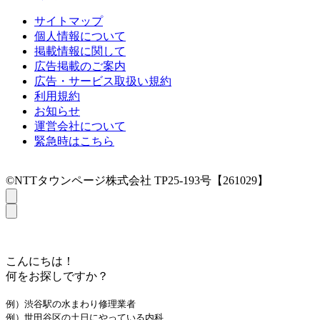
サイトマップ
個人情報について
掲載情報に関して
広告掲載のご案内
広告・サービス取扱い規約
利用規約
お知らせ
運営会社について
緊急時はこちら
©NTTタウンページ株式会社 TP25-193号【261029】
こんにちは！
何をお探しですか？
例）渋谷駅の水まわり修理業者
例）世田谷区の土日にやっている内科