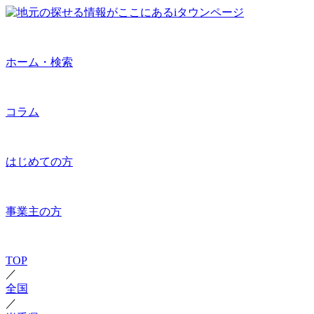
ホーム・検索
コラム
はじめての方
事業主の方
TOP
／
全国
／