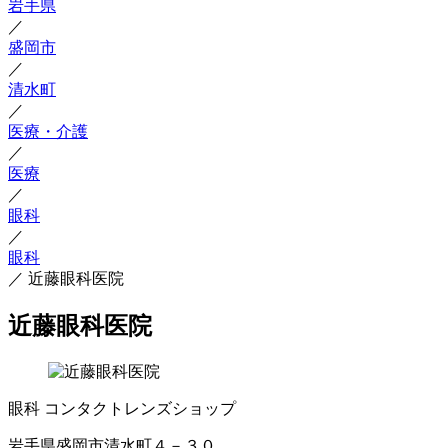
岩手県
／
盛岡市
／
清水町
／
医療・介護
／
医療
／
眼科
／
眼科
／
近藤眼科医院
近藤眼科医院
眼科
コンタクトレンズショップ
岩手県盛岡市清水町４－３０