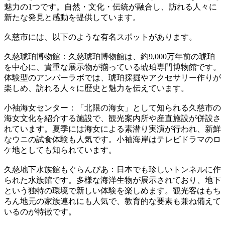
魅力の1つです。自然・文化・伝統が融合し、訪れる人々に
新たな発見と感動を提供しています。
久慈市には、以下のような有名スポットがあります。
久慈琥珀博物館：久慈琥珀博物館は、約9,000万年前の琥珀
を中心に、貴重な展示物が揃っている琥珀専門博物館です。
体験型のアンバーラボでは、琥珀採掘やアクセサリー作りが
楽しめ、訪れる人々に歴史と魅力を伝えています。
小袖海女センター：「北限の海女」として知られる久慈市の
海女文化を紹介する施設で、観光案内所や産直施設が併設さ
れています。夏季には海女による素潜り実演が行われ、新鮮
なウニの試食体験も人気です。小袖海岸はテレビドラマのロ
ケ地としても知られています。
久慈地下水族館もぐらんぴあ：日本でも珍しいトンネルに作
られた水族館です。多様な海洋生物が展示されており、地下
という独特の環境で新しい体験を楽しめます。観光客はもち
ろん地元の家族連れにも人気で、教育的な要素も兼ね備えて
いるのが特徴です。