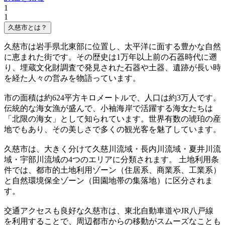
1
1
久慈市とは？
久慈市は岩手県北東部に位置し、太平洋に面する豊かな自然
に恵まれた街です。その歴史は1万年以上前の石器時代に遡
り、埋蔵文化財調査で発見された石器や土器、遺跡が長い時
を経た人々の営みを物語っています。
市の面積は約624平方キロメートルで、人口は約3万人です。
伝統的な海女漁が盛んで、小袖海岸で活躍する海女たちは
「北限の海女」として知られています。世界有数の琥珀の産
地でもあり、その美しさで多くの観光客を魅了しています。
久慈市は、大きく分けて久慈川流域・長内川流域・夏井川流
域・宇部川流域の4つのエリアに分類されます。 土地利用条
件では、都市的土地利用ゾーン（住居系、商業系、工業系）
と自然環境保全ゾーン（田園地帯の集落地）に区分されま
す。
交通アクセスも良好な久慈市は、東北自動車道やJR八戸線
を利用することで、周辺都市からの移動がスムーズなことも