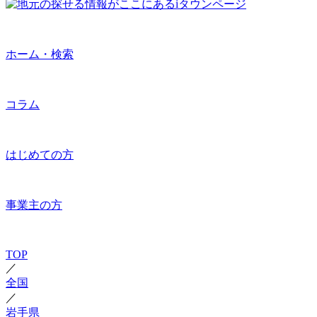
ホーム・検索
コラム
はじめての方
事業主の方
TOP
／
全国
／
岩手県