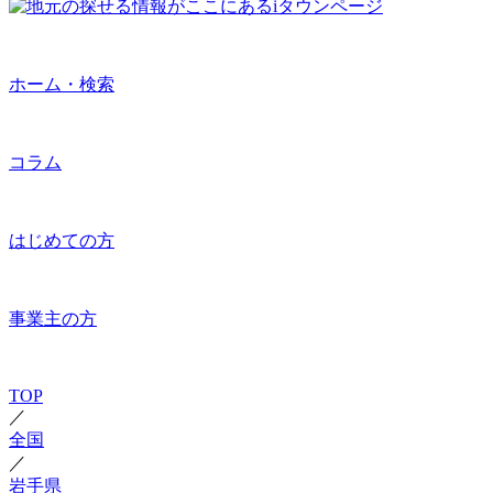
ホーム・検索
コラム
はじめての方
事業主の方
TOP
／
全国
／
岩手県