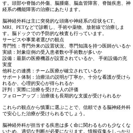
す。頭部や脊髄の外傷、脳腫瘍、脳血管障害、脊髄疾患、神
経系の機能障害の治療にあたります。
脳神経外科は主に突発的な頭痛や神経系の症状をCT、
MRI、PETなどで診断し、手術や薬物、放射線で治療しま
す。脳ドックでの予防的な検査も行っています。
サービスや事業者選びの観点
専門性：専門外来の設置状況、専門知識を持つ医師がいるか
実績：対象症例の受入患者数や手術数が多いか
設備：最新の医療機器が設置されているか、 手術設備の充
実度
他科との連携：チーム医療が確立されているか
サポート体制：治療法の説明が丁寧か、十分な看護が受けら
れるか、心理的安心が得られるか
評判：実際に治療を受けた人の評価
フォローアップ：治療後も長期的な支援が受けられるか
これらの観点から慎重に選ぶことで、信頼できる脳神経外科
で安心した治療が受けられるでしょう。
脳神経外科が担当する疾患は多く命に関わるものも少なくな
いため、適切な判断が必要になります。情報収集をしっかり