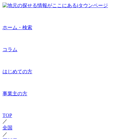
ホーム・検索
コラム
はじめての方
事業主の方
TOP
／
全国
／