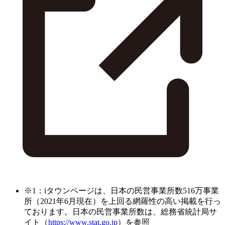
※1：iタウンページは、日本の民営事業所数516万事業
所（2021年6月現在）を上回る網羅性の高い掲載を行っ
ております。日本の民営事業所数は、総務省統計局サ
イト（
https://www.stat.go.jp
）を参照