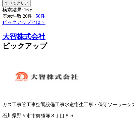
すべてクリア
検索結果:
16
件
表示件数
20件
|
50件
ピックアップとは？
大智株式会社
ピックアップ
ガス工事
管工事
空調設備工事
水道衛生工事・保守
ソーラーシ
石川県野々市市御経塚３丁目６５