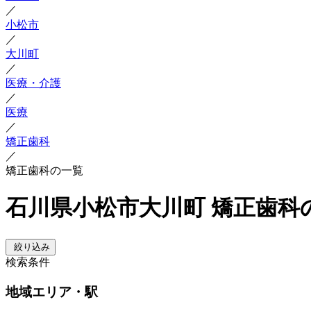
／
小松市
／
大川町
／
医療・介護
／
医療
／
矯正歯科
／
矯正歯科の一覧
石川県小松市大川町 矯正歯科
絞り込み
検索条件
地域
エリア・駅