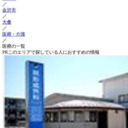
／
金沢市
／
大桑
／
医療・介護
／
医療の一覧
PR
このエリアで探している人におすすめの情報