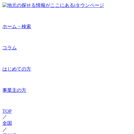
ホーム・検索
コラム
はじめての方
事業主の方
TOP
／
全国
／