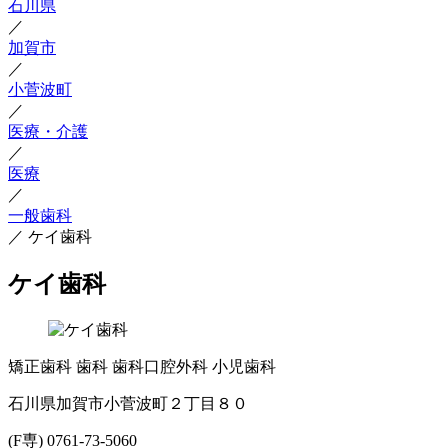
石川県
／
加賀市
／
小菅波町
／
医療・介護
／
医療
／
一般歯科
／
ケイ歯科
ケイ歯科
矯正歯科
歯科
歯科口腔外科
小児歯科
石川県加賀市小菅波町２丁目８０
(F専) 0761-73-5060