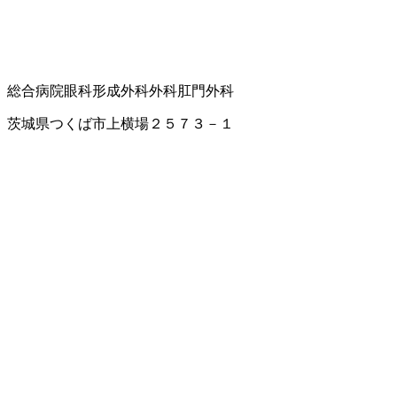
総合病院
眼科
形成外科
外科
肛門外科
茨城県つくば市上横場２５７３－１