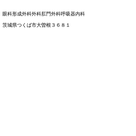
眼科
形成外科
外科
肛門外科
呼吸器内科
茨城県つくば市大曽根３６８１