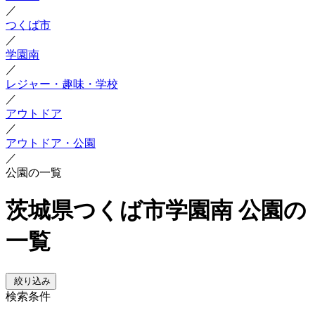
／
つくば市
／
学園南
／
レジャー・趣味・学校
／
アウトドア
／
アウトドア・公園
／
公園の一覧
茨城県つくば市学園南 公園の
一覧
絞り込み
検索条件