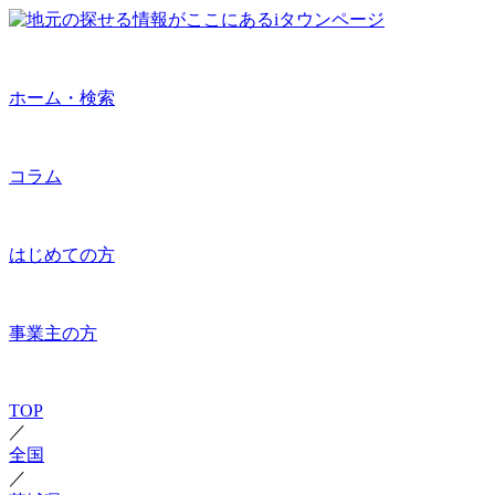
ホーム・検索
コラム
はじめての方
事業主の方
TOP
／
全国
／