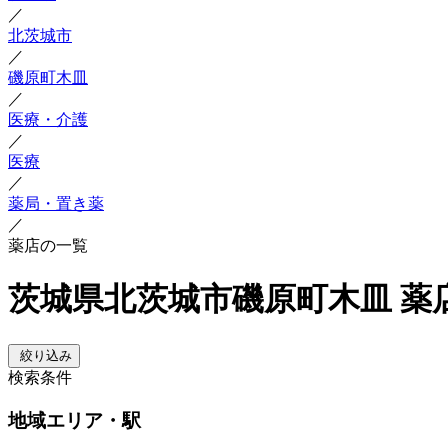
／
北茨城市
／
磯原町木皿
／
医療・介護
／
医療
／
薬局・置き薬
／
薬店の一覧
茨城県北茨城市磯原町木皿 薬
絞り込み
検索条件
地域
エリア・駅