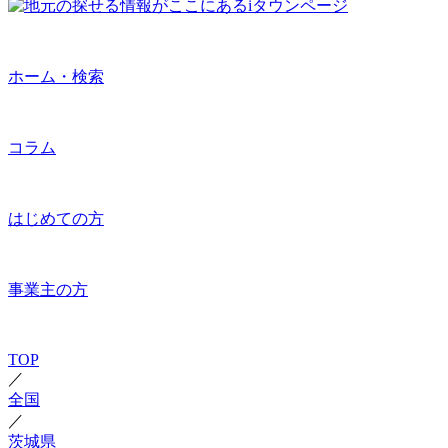
ホーム・検索
コラム
はじめての方
事業主の方
TOP
／
全国
／
茨城県