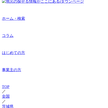
ホーム・検索
コラム
はじめての方
事業主の方
TOP
／
全国
／
茨城県