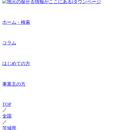
ホーム・検索
コラム
はじめての方
事業主の方
TOP
／
全国
／
茨城県