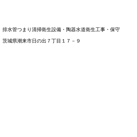
排水管つまり清掃
衛生設備・陶器
水道衛生工事・保守
茨城県潮来市日の出７丁目１７－９