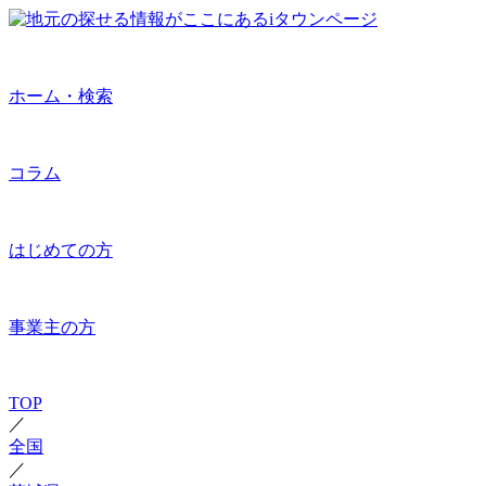
ホーム・検索
コラム
はじめての方
事業主の方
TOP
／
全国
／