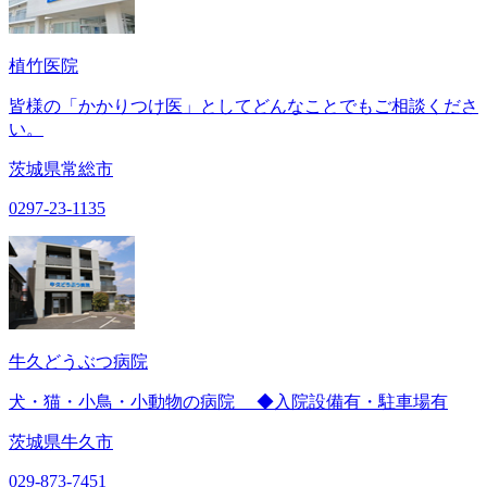
植竹医院
皆様の「かかりつけ医」としてどんなことでもご相談くださ
い。
茨城県常総市
0297-23-1135
牛久どうぶつ病院
犬・猫・小鳥・小動物の病院 ◆入院設備有・駐車場有
茨城県牛久市
029-873-7451