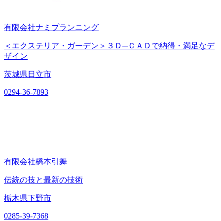
有限会社ナミプランニング
＜エクステリア・ガーデン＞３Ｄ─ＣＡＤで納得・満足なデ
ザイン
茨城県日立市
0294-36-7893
有限会社橋本引舞
伝統の技と最新の技術
栃木県下野市
0285-39-7368