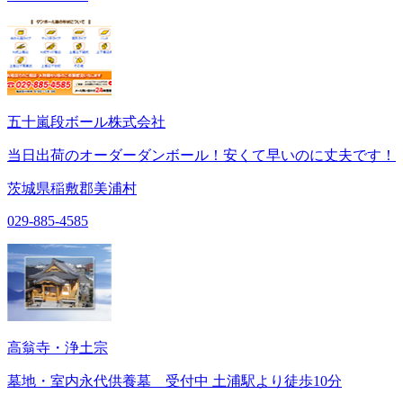
五十嵐段ボール株式会社
当日出荷のオーダーダンボール！安くて早いのに丈夫です！
茨城県稲敷郡美浦村
029-885-4585
高翁寺・浄土宗
墓地・室内永代供養墓 受付中 土浦駅より徒歩10分