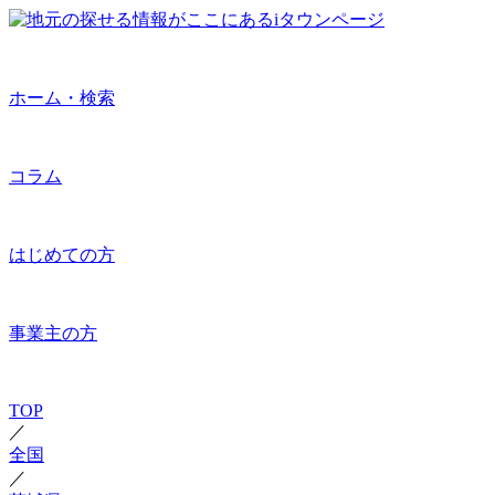
ホーム・検索
コラム
はじめての方
事業主の方
TOP
／
全国
／