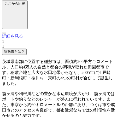
ここから応援
詳細を見る
1
1
稲敷市とは？
茨城県南部に位置する稲敷市は、面積約206平方キロメート
ル、人口約4万人の自然と都会の調和が取れた田園都市で
す。稲敷台地と広大な水田地帯からなり、2005年に江戸崎
町・新利根町・桜川村・東町の4つの町村が合併して誕生し
ました。
霞ヶ浦や利根川などの豊かな水辺環境が広がり、霞ヶ浦では
ボートや釣りなどのレジャーが盛んに行われています。ま
た、東京から約60キロメートルの距離にあり、つくば市や成
田市とのアクセスも良好で、都市近郊ならではの利便性を活
かせるのも魅力です。