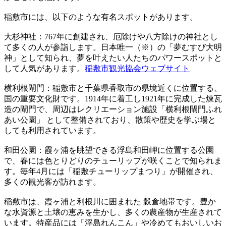
稲敷市には、以下のような有名スポットがあります。
大杉神社：767年に創建され、厄除けや八方除けの神社とし
て多くの人が参詣します。日本唯一（※）の「夢むすび大明
神」として知られ、夢を叶えたい人たちのパワースポットと
して人気があります。
稲敷市観光協会ウェブサイト
横利根閘門：稲敷市と千葉県香取市の県境近くに位置する、
国の重要文化財です。1914年に着工し1921年に完成した煉瓦
造の閘門で、周辺はレクリエーション施設「横利根閘門ふれ
あい公園」 として整備されており、散策や歴史を学ぶ場と
しても利用されています。
和田公園：霞ヶ浦を眺望できる浮島和田岬に位置する公園
で、春には色とりどりのチューリップが咲くことで知られま
す。毎年4月には「稲敷チューリップまつり」が開催され、
多くの観光客が訪れます。
稲敷市は、霞ヶ浦と利根川に囲まれた 穀倉地帯です。豊か
な水資源と土壌の恵みを生かし、多くの農産物が生産されて
います。特産品には「浮島れんこん」や冷めてもおいしいお