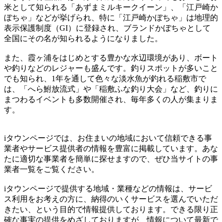
米として知られる「あずまミルキークイーン」、「江戸崎か
ぼちゃ」などが挙げられ、特に「江戸崎かぼちゃ」は地理的
表示保護制度（GI）に登録され、ブランドかぼちゃとして
全国にその名が知られるようになりました。
また、霞ヶ浦をはじめとする豊かな水辺環境があり、ボート
や釣りなどのレジャーも盛んです。釣りスポットが多いこと
でも知られ、1年を通して色々な淡水魚が釣れる稲敷市で
は、「へら鮒放流式」や「稲敷ふな釣り大会」など、釣りに
まつわるイベントも多数開催され、毎年多くの人が集まりま
す。
iタウンページでは、お住まいの地域において信頼できる事
業者やサービス提供者の情報を豊富に掲載しています。あな
たに適切な事業者を簡単に探せますので、ぜひ当サイトの事
業者一覧をご覧ください。
iタウンページで提供する地域・業種などの情報は、サービ
ス利用をお考えの方に、納得のいくサービスを選んでいただ
きたい、という目的で情報提供しております。できる限り正
確な事実の提供をめざしておりますが、情報について最新で