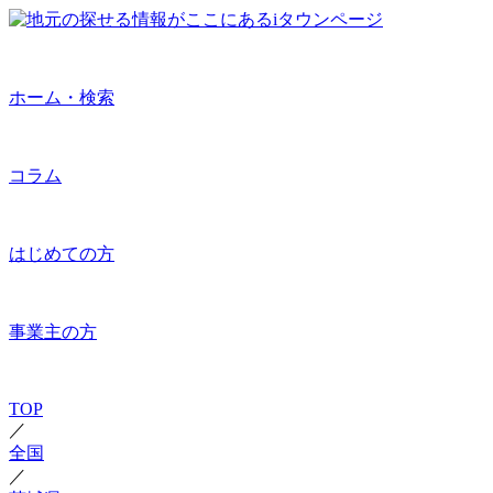
ホーム・検索
コラム
はじめての方
事業主の方
TOP
／
全国
／